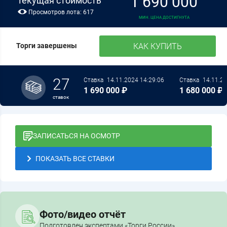
1 690 000
текущая стоимость
Просмотров лота: 617
МИН. ЦЕНА ДОСТИГНУТА
КАК КУПИТЬ
Торги завершены
27
Ставка
14.11.2024 14:29:06
Ставка
14.11.20
1 690 000 ₽
1 680 000 ₽
ставок
ЗАПИСАТЬСЯ НА ОСМОТР
ПОКАЗАТЬ ВСЕ СТАВКИ
Фото/видео отчёт
Подготовлен экспертами «Торги России»