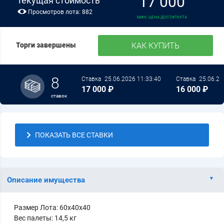
17 000
текущая стоимость
Просмотров лота: 882
МИН. ЦЕНА ДОСТИГНУТА
КАК КУПИТЬ
Торги завершены
8
Ставка
25.06.2026 11:33:40
Ставка
25.06.20
17 000 ₽
16 000 ₽
ставок
ПОКАЗАТЬ ВСЕ СТАВКИ
Описание имущества
Размер Лота: 60x40x40
Вес палеты: 14,5 кг