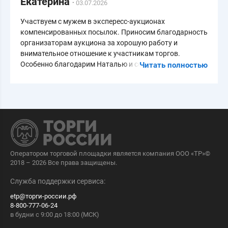
Екатерина
·
03.07.2026
Участвуем с мужем в экспересс-аукционах
компенсированных посылок. Приносим благодарность
организаторам аукциона за хорошую работу и
внимательное отношение к участникам торгов.
Особенно благодарим Наталью и сотрудников тех.
Читать полностью
поддержки. Спасибо Всем!
Оператором торговой площадки является компания ООО «ТР»©
2018 – 2026 Все права защищены.
Служба поддержки сервиса:
etp@торги-россии.рф
8-800-777-06-24
в будни с 9:00 до 18:00 (МСК)